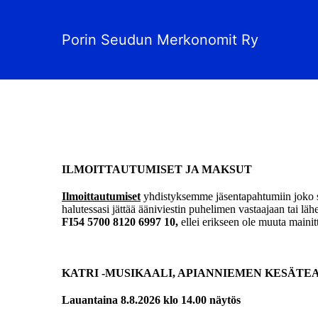
Porin Seudun Merkonomit Ry
ILMOITTAUTUMISET JA MAKSUT
Ilmoittautumiset
yhdistyksemme jäsentapahtumiin joko 
halutessasi jättää ääniviestin puhelimen vastaajaan tai läh
FI54 5700 8120 6997 10,
ellei erikseen ole muuta mainit
KATRI -MUSIKAALI, APIANNIEMEN KESÄT
Lauantaina 8.8.2026 klo 14.00 näytös