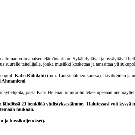
attoman voimanaisen elämäntarinan. Sykähdyttävät ja pysäyttävät hetk
 suurelle taiteilijalle, jonka musiikki koskettaa ja tanssittaa yli sukupo
reografi
Katri Riihilahti
(mm. Tanssii tähtien kanssa). Ikivihreiden ja
i Ahmaniemi
.
äyttelijöitä, joista Katri Helenan nimiroolin tekee upeaääninen näyttel
on lähdössä 23 henkilöä yhdistyksestämme. Halutessasi voit kysy
lähtemään mukaan.
pun ja bussikuljetukset).