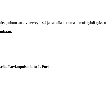
 tulee puhumaan aivoterveydestä ja samalla kertomaan muistiyhdistykse
a mukaan.
ella, Luvianpuistokatu 1, Pori.