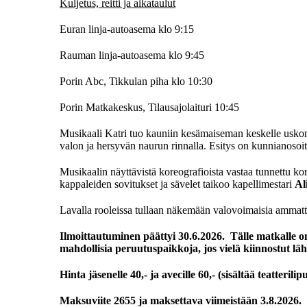
Kuljetus, reitti ja aikataulut
Euran linja-autoasema klo 9:15
Rauman linja-autoasema klo 9:45
Porin Abc, Tikkulan piha klo 10:30
Porin Matkakeskus, Tilausajolaituri 10:45
Musikaali Katri tuo kauniin kesämaiseman keskelle uskom
valon ja hersyvän naurun rinnalla. Esitys on kunnianosoitus
Musikaalin näyttävistä koreografioista vastaa tunnettu ko
kappaleiden sovitukset ja sävelet taikoo kapellimestari
Al
Lavalla rooleissa tullaan näkemään valovoimaisia ammattin
Ilmoittautuminen päättyi 30.6.2026. Tälle matkalle 
mahdollisia peruutuspaikkoja, jos vielä kiinnostut 
Hinta jäsenelle 40,- ja avecille 60,-
(sisältää teatterili
Maksuviite 2655 ja maksettava viimeistään 3.8.2026.