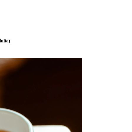
ulta)