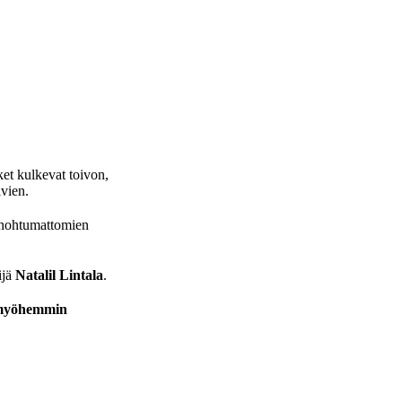
et kulkevat toivon,
lvien.
 unohtumattomien
ijä
Natalil Lintala
.
ä myöhemmin