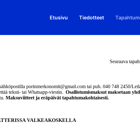
Etusivu
Tiedotteet
Tapahtum
Seuraava tapa
sähköpostilla porinmerkonomit@gmail.com tai puh. 040 748 2450/Leil
ettää teksti- tai Whatsapp-viestin.
Osallistumismaksut ma
ksetaan yhd
tu.
Maksuviitteet ja eräpäivät
tapahtumakohtaisesti.
EATTERISSA VALKEAKOSKELLA