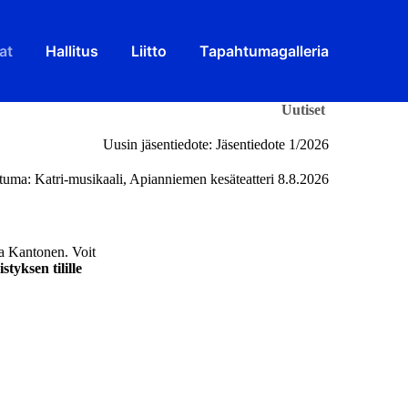
at
Hallitus
Liitto
Tapahtumagalleria
Uutiset
Uusin jäsentiedote:
Jäsentiedote 1/2026
htuma:
Katri-musikaali, Apianniemen kesäteatteri 8.8.2026
a Kantonen. Voit
istyksen
tilille