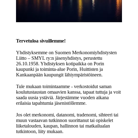
Tervetuloa sivuillemme!
Yhdistyksemme on Suomen Merkonomiyhdistysten
Liitto – SMYL ry:n jäsenyhdistys, perustettu
26.10.1958. Yhdistyksen kotipaikka on Porin
kaupunki ja toiminta-alue Porin, Huittisten ja
Kankaanpään kaupungit lähiympäristöineen.
Tule mukaan toimintaamme - verkostoidut saman
koulutustaustan omaavien kanssa, tapaat tuttuja ja voit
saada uusia ystäviä. Järjestämme vuoden aikana
erilaisia tapahtumia jäsenistöllemme.
Jos olet merkonomi, datanomi, tradenomi, sihteeri tai
muun vastaavan tutkinnon suorittanut tai opiskelet
liiketalouden, kaupan, hallinnon tai matkailualan
tutkintoon, liity mukaan.